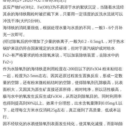
4Fe(OH)2+ 2H2O +O2→4Fe(OH)3[1]
反应产物Fe(OH)2、Fe(OH)3为不易溶于水的絮状沉淀，当随着水流经
其余的海绵铁颗粒时被拦截下来，只要用一定强度的反洗水流就可以
冲洗干净(大约5分钟)。
海绵铁的消耗量很低，根据处理水量与水质的不同，一般3 - 6个月补
充一次即可。
(经过除氧后的中增加了少量的铁离子,一般为0.2 - 0.5mg/L，对于热水
锅炉来说仍符合国家规定的水质标准，但对于蒸汽锅炉或对给水
Fe2+有严格要求的给水除氧来说，可以加装除铁装置，去除水中的
Fe2+)
作为水除氧剂的海绵铁是利用粒度在-200目以下的Fe3O4 粉末粘结在
一起，粒度为2-5mm左右。因其还原过程发生置换反应，形成一定数
量的空隙，还有粉末微粒粘结时的空隙，使得除氧剂孔隙极高，比表
面积大，又因其为原生矿直接还原所得，相对纯净，所以活性极高，
极与水中的氧发生反应生成Fe3O4，从而达到除氧目的。同时利用率
也得到提高到90%以上。效果十分理想，出水含氧量降到0.05mg/L以
下，处理每立方米水仅消耗25g左右，真正做到了高质量、低成本运
行。
因不经软化的水易使除氧剂表面发生钝化，使其氧化减慢，而影响除