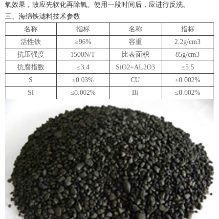
氧效果，故应先软化再除氧。使用一段时间后，应进行反洗。
三、海绵铁滤料技术参数
名称
指标
名称
指标
活性铁
≥96%
容重
2.2g/cm3
抗压强度
1500N/T
比表面积
85g/cm3
抗腐指数
≤3.4
SiO2+AL2O3
≤5.5
S
≤0.03%
CU
≤0.002%
Si
≤0.002%
Bi
≤0.002%