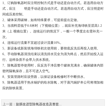
1、订购除氧器时应注明控制方式是手动还是自动方式。若选用自动方
式，应注 明是手动还是自动方式。若选用自动方式，应注明是时
间或压差控制。
2、罐体采用碳钢，如有特殊要求，可提前提出定做。
3、当填料层低于0.8米时（下视镜位置），就应补充海绵铁至层高1.2
米（上 视镜位置）。连续运行的情况下，一般一个季度左右需补充一
次。
4、连续运行流量不宜超过设计流量10%。
5、新设备或新装填海绵铁初次使用前，要彻底反洗后再投入使用。
6、手动除氧器清洗结束以清洗排水完全为清为终点，然后开始投入运
行。这样杂质不会带入供水系统。
7、除氧器暂停使用时，应反洗干净且整个罐体充满水，确保罐体内部
密闭隔氧保存，且不可进入空气。
8、安装管路时应设旁路，以保证设备检修时不中断供水。
9、除氧器适用于热水锅炉的给水除氧，对于蒸汽锅炉本公司将增加相
应的除铁装置。
上一篇：
旋膜改进型除氧器改造及整套...