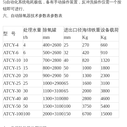
5)自动化系统电耗极低，备有手动操作装置，反冲洗操作仅需一个按
钮即可进行。
六、自动除氧器技术参数表参数表
处理水量
除氧罐
进出口径
海绵铁重
设备载荷
型
号
t/h
mm
mm
Kg
Kg
ATCY-4
4
400
×
2600
25
270
660
ATCY-6
6
500
×
2600
32
420
910
ATCY-10
10
700
×
2800
40
820
1320
ATCY-15
15
800
×
2800
50
1000
1800
ATCY-20
20
900
×
2900
50
1300
2300
ATCY-25
25
1000
×
2900
65
1600
3100
ATCY-30
30
1100
×
3100
65
2000
3800
ATCY-40
40
1300
×
3100
80
2800
4600
ATCY-50
50
1500
×
3100
100
3750
5400
ATCY-100
100
2000
×
3100
150
6700
15000