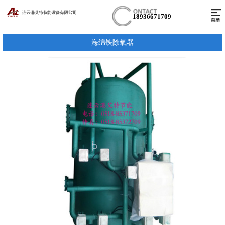
18936671709
海绵铁除氧器