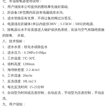
七、常温除氧器使用说明：
1、用户须按本公司提供的图纸事先做好基础。
2、距设备1米范围内应设有地漏或排水沟。
3、进水管路应有支撑，不得让集控阀过分受压。
4、电源须在距罐体1米以内提供380V；3-15KW；50HZ的电源。
5、除氧器出水不应直接进入锅炉或供热系统，应设与空气有隔绝措施
的除氧 水箱。
八、技术指标：
1、进水水质：软化水或除盐水
2、进水压力：0.2MPa-0.6Mpa
3、工作温度: 5℃-50℃
4、填料高度: 1200mm
5、海绵铁密度: 2-2.4t/m3
6、工作流速: 20m/hr
7、反洗强度: 18L/m2.S
8、每次反洗时间: 15-25分钟
9、自动型为时间或压差控制，自动反洗，手动型为压差控制，手动反
洗。
九、用户须知：