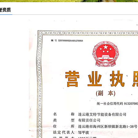
节能降耗
誉资质
汽车辅机
锅炉辅机设备
挡板门
二次滤网
海绵铁