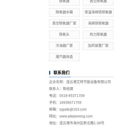
除氧器
真空除氧器
除氧器水箱
常温海绵铁除氧器
真空除氧器厂家
海绵铁除氧器
除氧头
热力除氧器
冷油器厂家
加药装置厂家
凝汽器改造
联系我们
企业名称：连云港艾特节能设备有限公司
联系人：陈经理
电话：0518-85371709
手机：18936671709
邮箱：lygaite@163.com
网址：www.aitejieneng.com
地址：连云港市海州区新北路1-38号