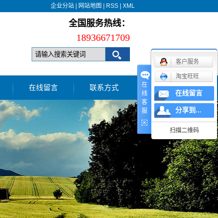
企业分站
|
网站地图
|
RSS
|
XML
全国服务热线：
18936671709
客户服务
淘宝旺旺
在
在线留言
联系方式
在线留言
线
客
分享到...
服
扫描二维码