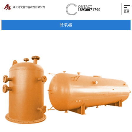
18936671709
除氧器