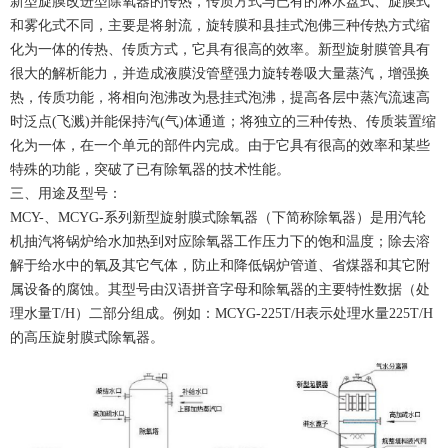
新型旋膜改进型除氧器的传热，传质方式与已有的淋水盘式、旋膜式
和雾化式不同，主要是将射流，旋转膜和县挂式泡佛三种传热方式缩
化为一体的传热、传质方式，它具有很高的效率。新型旋射膜管具有
很大的解析能力，并造成液膜没管壁强力旋转卷吸大量蒸汽，增强换
热，传质功能，将相向泡沸改为悬挂式泡沸，提高各层中蒸汽流速高
时泛点(飞溅)并能保持汽(气)体通道；将独立的三种传热、传质装置缩
化为一体，在一个单元的部件内完成。由于它具有很高的效率和某些
特殊的功能，突破了已有除氧器的技术性能。
三、用途及型号：
MCY-、MCYG-系列新型旋射膜式除氧器（下简称除氧器）是用汽轮
机抽汽将锅炉给水加热到对应除氧器工作压力下的饱和温度；除去溶
解于给水中的氧及其它气体，防止和降低锅炉管道、省煤器和其它附
属设备的腐蚀。其型号由汉语拼音字母和除氧器的主要特性数据（处
理水量T/H）二部分组成。例如：MCYG-225T/H表示处理水量225T/H
的高压旋射膜式除氧器。