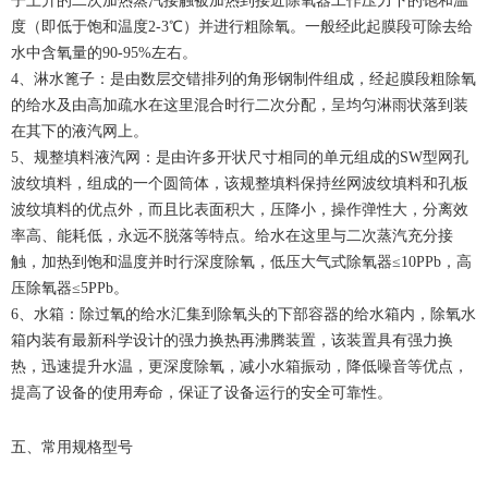
子上升的二次加热蒸汽接触被加热到接近除氧器工作压力下的饱和温
度（即低于饱和温度2-3℃）并进行粗除氧。一般经此起膜段可除去给
水中含氧量的90-95%左右。
4、淋水篦子：是由数层交错排列的角形钢制件组成，经起膜段粗除氧
的给水及由高加疏水在这里混合时行二次分配，呈均匀淋雨状落到装
在其下的液汽网上。
5、规整填料液汽网：是由许多开状尺寸相同的单元组成的SW型网孔
波纹填料，组成的一个圆筒体，该规整填料保持丝网波纹填料和孔板
波纹填料的优点外，而且比表面积大，压降小，操作弹性大，分离效
率高、能耗低，永远不脱落等特点。给水在这里与二次蒸汽充分接
触，加热到饱和温度并时行深度除氧，低压大气式除氧器≤10PPb，高
压除氧器≤5PPb。
6、水箱：除过氧的给水汇集到除氧头的下部容器的给水箱内，除氧水
箱内装有最新科学设计的强力换热再沸腾装置，该装置具有强力换
热，迅速提升水温，更深度除氧，减小水箱振动，降低噪音等优点，
提高了设备的使用寿命，保证了设备运行的安全可靠性。
五、常用规格型号