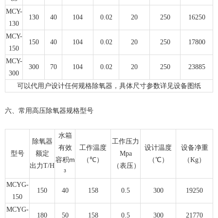
MCY-
130
40
104
0.02
20
250
16250
130
MCY-
150
40
104
0.02
20
250
17800
150
MCY-
300
70
104
0.02
20
250
23885
300
可以代用户设计任何规格除氧器，具体尺寸参数详见设备图纸
六、常用高压除氧器规格型号
水箱
除氧器
工作压力
有效
工作温度
设计温度
设备净重
型号
额定
Mp
a
m
℃
容积
（
）
（
℃
）
（Kg）
出力
T/H
（表压）
³
MCYG-
150
40
158
0.5
300
19250
150
MCYG-
180
50
158
0.5
300
21770