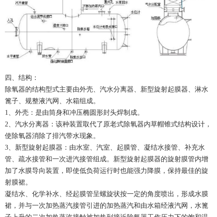
四、结构：
除氧器的结构型式主要由外壳、汽水分离器、新型旋射起膜器、淋水
篦子、规整液汽网、水箱组成。
1、外壳：是由筒身和冲压椭圆形封头焊制成。
2、汽水分离器：该种装置取代了原老式除氧器内草帽锥式结构设计，
使除氧器消除了排汽带水现象。
3、新型旋射起膜器：由水室、汽室、起膜管、凝结水接管、补充水
管、疏水接管和一次进汽接管组成。新型旋射起膜器的旋射膜管内增
加了水膜导向装置，即使低负荷运行时也能强力降膜，保持最佳的旋
射膜裙。
凝结水、化学补水、经起膜管呈螺旋状按一定的角度喷出，形成水膜
裙，并与一次加热蒸汽接管引进的加热蒸汽和由水箱经液汽网，水篦