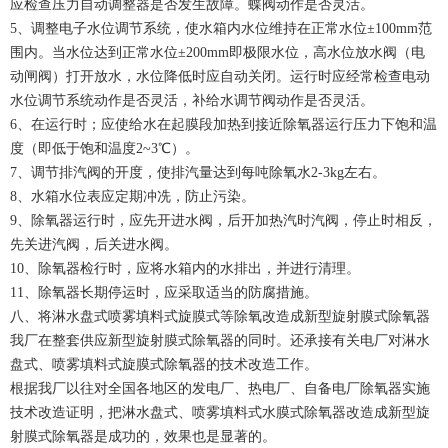
应检查压力自动调整器是否发生故障。蝶阀动作是否灵活。
5、调整电子水位调节系统，使水箱内水位维持在正常水位±100mm范
围内。当水位达到正常水位±200mm即极限水位，高水位放水阀（电
动闸阀）打开放水，水位降低时应自动关闭。运行时应经常检查电动
水位调节系统动作是否灵活，补给水调节阀动作是否灵活。
6、在运行时；应使给水在起膜段加热到接近除氧器运行压力下饱和温
度（即低于饱和温度2~3℃）。
7、调节排汽阀的开度，使排汽量达到每吨除氧水2-3kg左右。
8、水箱水位表应定期冲冼，防止污染。
9、除氧器运行时，应先开进水阀，后开加热汽时汽阀，停止时相反，
先关进汽阀，后关进水阀。
10、除氧器检行时，应将水箱内的水排出，并进行清理。
11、除氧器长期停运时，应采取适当的防腐措施。
八、将淋水盘式喷雾填料式旋膜式等除氧改造成新型旋射膜式除氧器
我厂在整套供应新型旋射膜式除氧器的同时。还承接有关电厂对淋水
盘式、喷雾填料式旋膜式除氧器的技术改造工作。
根据我厂以往对全国各地区的发电厂、热电厂、自备电厂除氧器实施
技术改造证明，把淋水盘式、喷雾填料式水膜式除氧器改造成新型旋
射膜式除氧器是成功的，效果也是显著的。