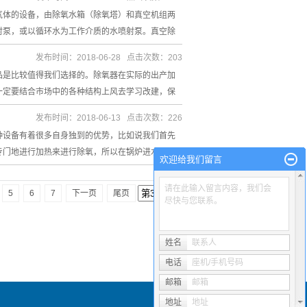
气体的设备，由除氧水箱（除氧塔）和真空机组两
射泵，或以循环水为工作介质的水喷射泵。真空除
发布时间：2018-06-28 点击次数：203
品是比较值得我们选择的。除氧器在实际的出产加
一定要结合市场中的各种结构上风去学习改建，保
发布时间：2018-06-13 点击次数：226
种设备有着很多自身独到的优势，比如说我们首先
专门地进行加热来进行除氧，所以在锅炉进水的时
欢迎给我们留言
请在此输入留言内容，我们会
5
6
7
下一页
尾页
尽快与您联系。
姓名
联系人
电话
座机/手机号码
邮箱
邮箱
地址
地址