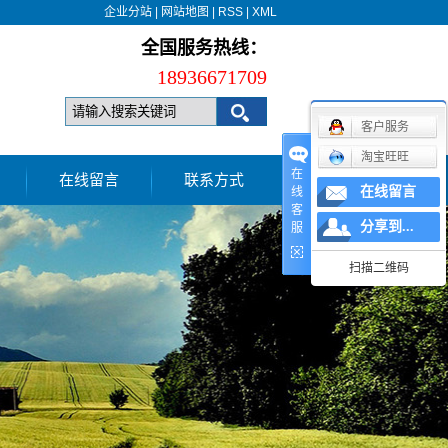
企业分站
|
网站地图
|
RSS
|
XML
全国服务热线：
18936671709
客户服务
淘宝旺旺
在
在线留言
联系方式
在线留言
线
客
分享到...
服
扫描二维码