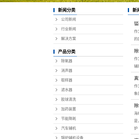
新
新闻分类
公司新闻
锰
行业新闻
作
解决方案
的
除
产品分类
作
除氧器
辅
消声器
真
取样器
作
滤水器
象
胶球清洗
除
加药装置
海
节能降耗
是
汽车辅机
炉
锅炉辅机设备