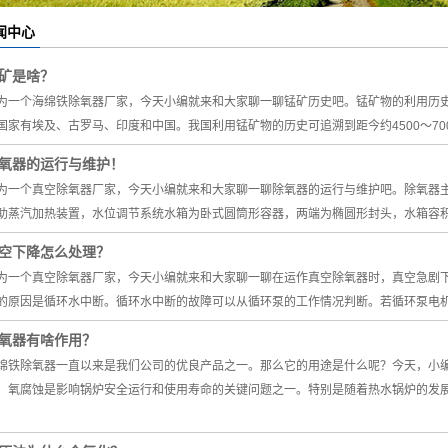
节能降耗
闻中心
汽车辅机
矿是啥？
锅炉辅机设备
为一个海绵铁除氧器厂家，今天小编就来和大家聊一聊锰矿历史吧。锰矿物的利用历
挡板门
国家有埃及、古罗马、印度和中国。我国利用锰矿物的历史可追溯到距今约4500～70
二次滤网
氧器的运行与维护！
为一个真空除氧器厂家，今天小编就来和大家聊一聊除氧器的运行与维护吧。除氧器
海绵铁
助蒸汽加热装置，水位调节系统水箱为卧式圆筒形容器，两端为椭圆形封头，水箱容
空下降怎么处理？
为一个真空除氧器厂家，今天小编就来和大家聊一聊在运作真空除氧器时，真空急剧
的原因是循环水中断。循环水中断的故障可以从循环泵的工作情况判断。若循环泵电
氧器有啥作用？
绵铁除氧器一直以来是我们公司的优良产品之一。那么它的用途是什么呢？今天，小
，氧腐蚀是影响锅炉安全运行和使用寿命的关键问题之一。特别是随着热水锅炉的发