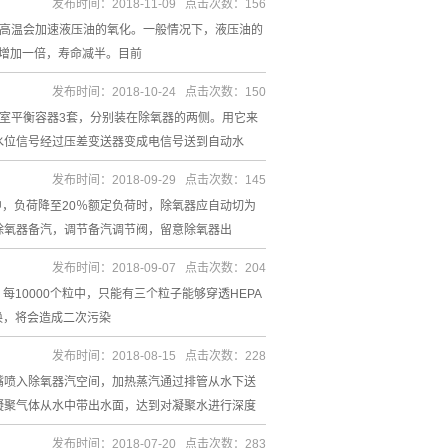
发布时间：2018-11-09 点击次数：156
，高温会加速液压油的氧化。一般情况下，液压油的
度增加一倍，寿命减半。目前
发布时间：2018-10-24 点击次数：150
室平衡容器3套，分别装在除氧器的两侧。用它来
水位信号经过压差变送器变成电信号送到自动水
发布时间：2018-09-29 点击次数：145
中，负荷降至20％额定负荷时，除氧器应自动切为
除氧器备汽，调节备汽调节阀，留意除氧器出
发布时间：2018-09-07 点击次数：204
每10000个粒中，只能有三个粒子能够穿透HEPA
换，将会造成二次污染
发布时间：2018-08-15 点击次数：228
嘴喷入除氧器汽空间，加热蒸汽通过排管从水下送
凝聚气体从水中带出水面，达到对凝聚水进行深度
发布时间：2018-07-20 点击次数：283