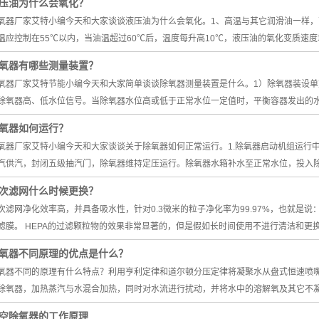
压油为什么会氧化？
氧器厂家艾特小编今天和大家谈谈液压油为什么会氧化。1、高温与其它润滑油一样
温应控制在55℃以内，当油温超过60℃后，温度每升高10℃，液压油的氧化变质速
氧器有哪些测量装置？
氧器厂家艾特节能小编今天和大家简单谈谈除氧器测量装置是什么。1）除氧器装设单
除氧器高、低水位信号。当除氧器水位高或低于正常水位一定值时，平衡容器发出的
氧器如何运行？
氧器厂家艾特小编今天和大家谈谈关于除氧器如何正常运行。1.除氧器启动机组运行
汽供汽，封闭五级抽汽门，除氧器维持定压运行。除氧器水箱补水至正常水位，投入
次滤网什么时候更换？
次滤网净化效率高，并具备吸水性，针对0.3微米的粒子净化率为99.97%，也就是说：
滤膜。 HEPA的过滤颗粒物的效果非常显著的，但是假如长时间使用不进行清洁和更
氧器不同原理的优点是什么？
氧器不同的原理有什么特点？利用亨利定律和道尔顿分压定律将凝聚水从盘式恒速喷
除氧器，加热蒸汽与水混合加热，同时对水流进行扰动，并将水中的溶解氧及其它不
空除氧器的工作原理