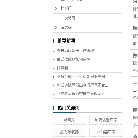
液
挡板门
除
油
二次滤网
海绵铁
除
除
推荐新闻
取
全自动除氧器工作原理
除
卧式收能器如何选择
除
除氧器
备
艾特节能向你介绍如何提高除...
二
你知道除氧器出水溶解氧不合...
二
真空除氧器真空低的原因及真...
过
热门关键词
除
除
除氧头
加药装置厂家
入
热力除氧器
冷油器厂家
真