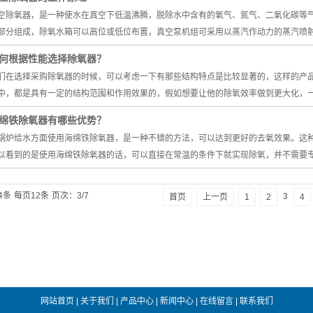
空除氧器，是一种使水在真空下低温沸腾，脱除水中含有的氧气、氮气、二氧化碳等
部分组成，除氧水箱可以高位或低位布置，真空泵机组可采用以蒸汽作动力的蒸汽喷
何根据性能选择除氧器？
们在选择采购除氧器的时候，可以考虑一下有那些结构特点是比较显著的，这样的产
中，都是具有一定的结构范围和作用效果的，假如想要让他的除氧效率做到更大化，
绵铁除氧器有哪些优势？
锅炉给水方面使用海绵铁除氧器，是一种不错的方法，可以达到更好的去氧效果。这
以看到的是使用海绵铁除氧器的话，可以直接在常温的条件下就实现除氧，并不需要
4条
每页12条
页次：3/7
3
首页
上一页
1
2
4
网站首页
|
关于我们
|
产品中心
|
新闻中心
|
在线留言
|
联系我们