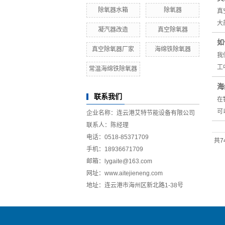
除氧器水箱
除氧器
真
大
凝汽器改造
真空除氧器
如
真空除氧器厂家
海绵铁除氧器
我
工
常温海绵铁除氧器
海
联系我们
在
可
企业名称：连云港艾特节能设备有限公司
联系人：陈经理
电话：0518-85371709
共7
手机：18936671709
邮箱：lygaite@163.com
网址：www.aitejieneng.com
地址：连云港市海州区新北路1-38号