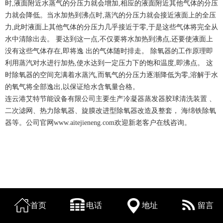
时,液面附近水蒸气的分压力就会增加,相应的液面附近其他气体的分压
力就会降低。当水加热到沸点时,蒸汽的分压力就会接近液面上的全压
力,此时液面上其他气体的分压力几乎接近于零,于是这些气体将完全从
水中清除出去。 要达到这一点,不仅要将水加热到沸点,还要使液面上
没有这些气体存在,即将逸 出的气体随时排走。 除氧器的工作原理即
利用蒸汽对水进行加热,使水达到一定压力下的饱和温度,即沸点。 这
时除氧器的空间充满着水蒸汽,而氧气的分压力逐渐降低为零,溶解于水
的氧气将全部逸出,以保证给水含氧量合格。
连云港艾特节能设备有限公司主要生产冷凝器蒸发器胶球清洗装置 、
二次滤网、热力除氧器、旋膜改进型除氧器改造及整套， 海绵铁除氧
器等。公司官网www.aitejieneng.com欢迎新老客户在线咨询。
首页
电话
地址
留言