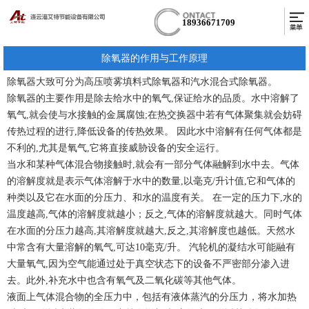
18936671709
除氧器的作用与工作原理
除氧器大致可分为高压喷雾填料式除氧器和汽水混合式除氧器。
除氧器的主要作用是除去给水中的氧气,保证给水的品质。水中溶解了
氧气,就会使与水接触的金属腐蚀;在热交换器中若有气体聚集就会妨碍
传热过程的进行,降低设备的传热效果。 因此水中溶解有任何气体都是
不利的,尤其是氧气,它将直接威胁设备的安全运行。
当水和某种气体混合物接触时,就会有一部分气体融解到水中去。气体
的溶解度就是表示气体溶解于水中的数量,以毫克/升计值,它和气体的
种类以及它在水面的分压力、和水的温度有关。 在一定的压力下,水的
温度越高,气体的溶解度就越小；反之,气体的溶解度就越大。同时气体
在水面的分压力越高,其溶解度就越大,反之,其溶解度也越低。天然水
中常含有大量溶解的氧气,可达10毫克/升。 汽轮机的凝结水可能融有
大量氧气,因为空气能通过处于真空状态下的设备不严密部分渗入进
去。此外,补充水中也含有氧气及二氧化碳等其他气体。
液面上气体混合物的全压力中，包括有液体蒸汽的分压力，将水加热