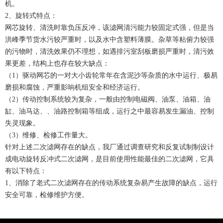
机。
2、旋转式特点：
网芯旋转、清洗时靠负压反冲，该滤网清污能力较固定式强，但是当
洪峰季节货水污较严重时，以及水中含塑料薄膜。杂草等粘俯力较强
的污物时，清洗效果仍不理想，如遇排污室刮板磨损严重时，清污效
果更差，结构上也存在较大缺点：
（1）驱动网芯的一对大小齿轮常年在含泥沙等杂质的水中运行、极易
磨损和腐蚀，严重影响机组安全和经济运行。
（2）传动控制系统较为复杂，一般由控制电磁阀、油泵、油箱、油
缸、油马达、、油路控制箱等组成，运行之中最容易发生漏油、控制
失灵现象。
（3）维修、检修工作量大。
针对上述二次滤网存在的缺点，我厂通过调查研究和反复试制制设计
成电动旋转反冲式二次滤网，是目前使用性能最佳的二次滤网，它具
有以下特点：
1、消除了老式二次滤网存在的传动系统复杂易产生故障的缺点，运行
安全可靠，检修维护方便。